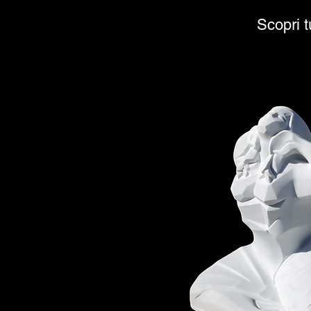
Scopri t